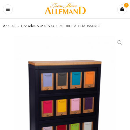
0
Accueil
›
Consoles & Meubles
›
MEUBLE A CHAUSSURES