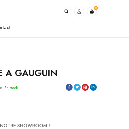
0
ntact
 A GAUGUIN
us:
En stock
S NOTRE SHOWROOM !