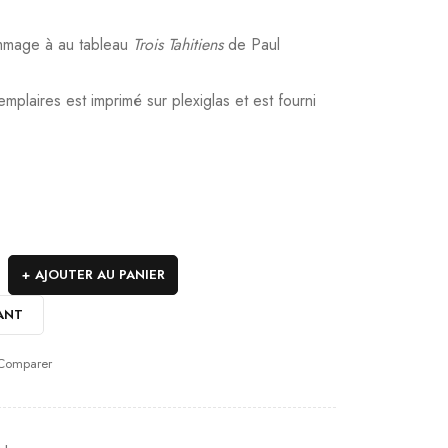
mmage à au tableau
Trois Tahitiens
de Paul
emplaires est imprimé sur plexiglas et est fourni
AJOUTER AU PANIER
ANT
Comparer