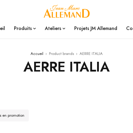
eil
Produits
Ateliers
Projets JM Allemand
Co
Accueil
›
Product brands
›
AERRE ITALIA
AERRE ITALIA
ts en promotion