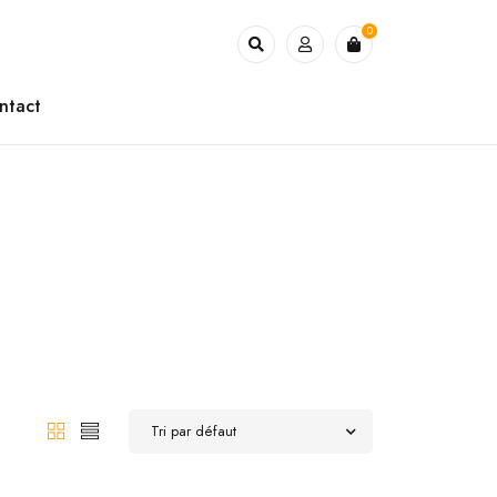
0
ntact
Tri par défaut