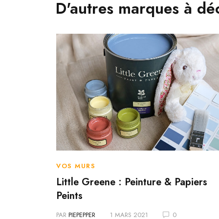
D'autres marques à dé
VOS MURS
Little Greene : Peinture & Papiers
r-faire à
Peints
PAR
PIEPEPPER
1 MARS 2021
0