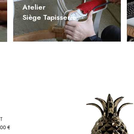
Atelier
Siège Tapisserie
T
,00
€